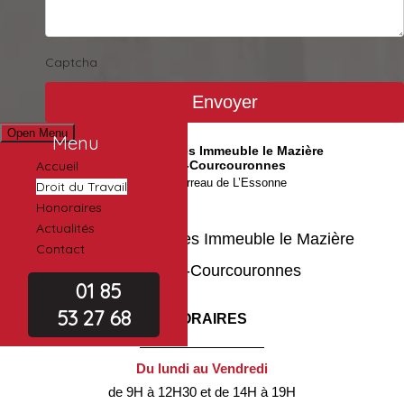
Captcha
Open Menu
Menu
2 rue des Mazières Immeuble le Mazière
Accueil
91000 Évry-Courcouronnes
Avocat au barreau de L’Essonne
Droit du Travail
Honoraires
Actualités
2 rue des Mazières Immeuble le Mazière
Contact
91000 Évry-Courcouronnes
01 85
53 27 68
HORAIRES
Du lundi au Vendredi
de 9H à 12H30 et de 14H à 19H